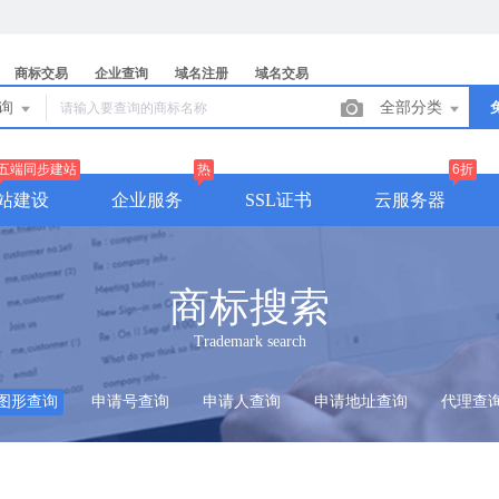
商标交易
企业查询
域名注册
域名交易
查询
全部分类
五端同步建站
热
6折
站建设
企业服务
SSL证书
云服务器
商标搜索
Trademark search
图形查询
申请号查询
申请人查询
申请地址查询
代理查