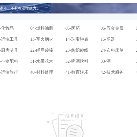
参考，不具有法律效力。
3-化妆品
04-燃料油脂
05-医药
06-五金金属
2-运输工具
13-军火烟火
14-珠宝钟表
15-乐器
1-厨房洁具
22-绳网袋篷
23-纺织纱线
24-布料床单
0-小食配料
31-水果花木
32-啤酒饮料
33-酒
9-运输旅行
40-材料处理
41-教育娱乐
42-技术服务