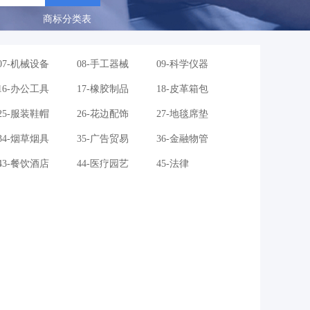
商标分类表
07-机械设备
08-手工器械
09-科学仪器
16-办公工具
17-橡胶制品
18-皮革箱包
25-服装鞋帽
26-花边配饰
27-地毯席垫
34-烟草烟具
35-广告贸易
36-金融物管
43-餐饮酒店
44-医疗园艺
45-法律